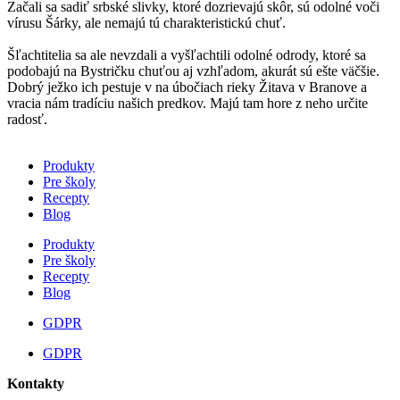
Začali sa sadiť srbské slivky, ktoré dozrievajú skôr, sú odolné voči
vírusu Šárky, ale nemajú tú charakteristickú chuť.
Šľachtitelia sa ale nevzdali a vyšľachtili odolné odrody, ktoré sa
podobajú na Bystričku chuťou aj vzhľadom, akurát sú ešte väčšie.
Dobrý ježko ich pestuje v na úbočiach rieky Žitava v Branove a
vracia nám tradíciu našich predkov. Majú tam hore z neho určite
radosť.
Produkty
Pre školy
Recepty
Blog
Produkty
Pre školy
Recepty
Blog
GDPR
GDPR
Kontakty