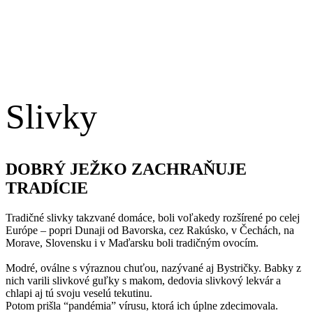
Slivky
DOBRÝ JEŽKO ZACHRAŇUJE
TRADÍCIE
Tradičné slivky takzvané domáce, boli voľakedy rozšírené po celej
Európe – popri Dunaji od Bavorska, cez Rakúsko, v Čechách, na
Morave, Slovensku i v Maďarsku boli tradičným ovocím.
Modré, oválne s výraznou chuťou, nazývané aj Bystričky. Babky z
nich varili slivkové guľky s makom, dedovia slivkový lekvár a
chlapi aj tú svoju veselú tekutinu.
Potom prišla “pandémia” vírusu, ktorá ich úplne zdecimovala.