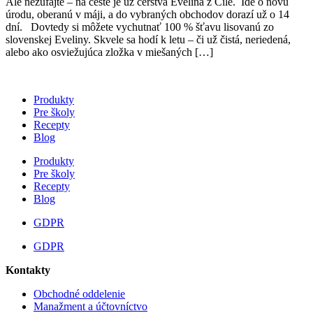
Ale nezúfajte – na ceste je už čerstvá Evelina z Čile. Ide o novú
úrodu, oberanú v máji, a do vybraných obchodov dorazí už o 14
dní. Dovtedy si môžete vychutnať 100 % šťavu lisovanú zo
slovenskej Eveliny. Skvele sa hodí k letu – či už čistá, neriedená,
alebo ako osviežujúca zložka v miešaných […]
Produkty
Pre školy
Recepty
Blog
Produkty
Pre školy
Recepty
Blog
GDPR
GDPR
Kontakty
Obchodné oddelenie
Manažment a účtovníctvo