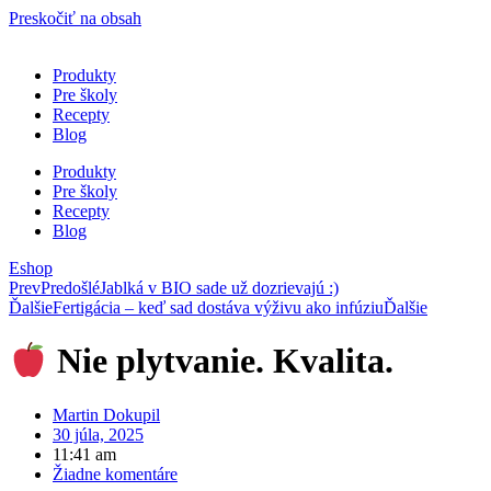
Preskočiť na obsah
Produkty
Pre školy
Recepty
Blog
Produkty
Pre školy
Recepty
Blog
Eshop
Prev
Predošlé
Jablká v BIO sade už dozrievajú :)
Ďalšie
Fertigácia – keď sad dostáva výživu ako infúziu
Ďalšie
Nie plytvanie. Kvalita.
Martin Dokupil
30 júla, 2025
11:41 am
Žiadne komentáre