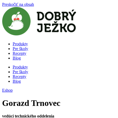
Preskočiť na obsah
Produkty
Pre školy
Recepty
Blog
Produkty
Pre školy
Recepty
Blog
Eshop
Gorazd Trnovec
vedúci technického oddelenia