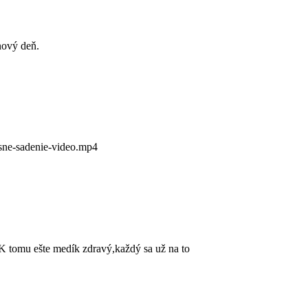
 nový deň.
esne-sadenie-video.mp4
.K tomu ešte medík zdravý,každý sa už na to