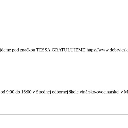
eme pod značkou TESSA.GRATULUJEME!https://www.dobryjezko.sk
d 9:00 do 16:00 v Strednej odbornej škole vinársko-ovocinárskej v Mo