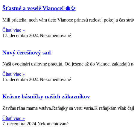
Šťastné a veselé Vianoce! 🎄✨
Milí priatelia, nech vám tieto Vianoce prinesú radosť, pokoj a čas str
Čítať viac »
17. decembra 2024
Nekomentované
Nový čerešňový sad
Naši ovocinári usilovne pracujú. Od jesene až do Vianoc, zakladajú
Čítať viac »
15. decembra 2024
Nekomentované
Krásne básničky našich zákazníkov
Zavčas rána mama vstáva.Raňajky sa veru varia.K raňajkám však čajík
Čítať viac »
7. decembra 2024
Nekomentované