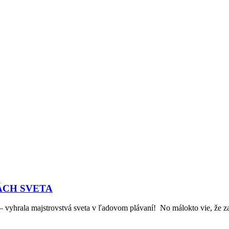
ÁCH SVETA
 – vyhrala majstrovstvá sveta v ľadovom plávaní! No málokto vie, že z