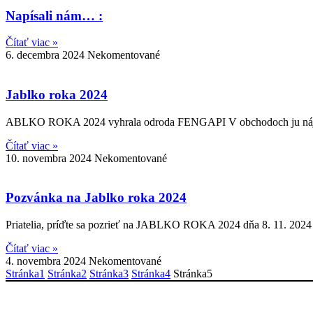
Napísali nám… :
Čítať viac »
6. decembra 2024
Nekomentované
Jablko roka 2024
ABLKO ROKA 2024 vyhrala odroda FENGAPI V obchodoch ju nájd
Čítať viac »
10. novembra 2024
Nekomentované
Pozvánka na Jablko roka 2024
Priatelia, príďte sa pozrieť na JABLKO ROKA 2024 dňa 8. 11. 2024 o
Čítať viac »
4. novembra 2024
Nekomentované
Stránka
1
Stránka
2
Stránka
3
Stránka
4
Stránka
5