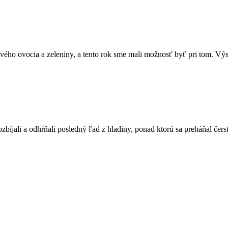
rstvého ovocia a zeleniny, a tento rok sme mali možnosť byť pri tom. Výs
íjali a odhŕňali posledný ľad z hladiny, ponad ktorú sa preháňal čerst