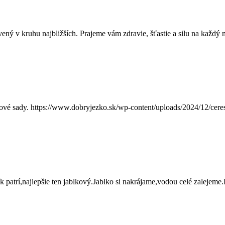
ávený v kruhu najbližších. Prajeme vám zdravie, šťastie a silu na každý
 nové sady. https://www.dobryjezko.sk/wp-content/uploads/2024/12/cer
 patrí,najlepšie ten jablkový.Jablko si nakrájame,vodou celé zalejeme