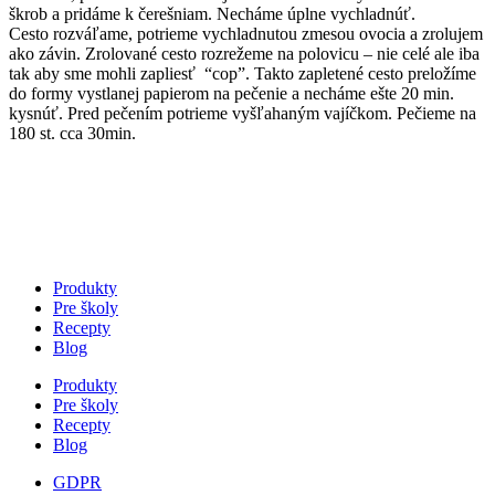
škrob a pridáme k čerešniam. Necháme úplne vychladnúť.
Cesto rozváľame, potrieme vychladnutou zmesou ovocia a zrolujem
ako závin. Zrolované cesto rozrežeme na polovicu – nie celé ale iba
tak aby sme mohli zapliesť “cop”. Takto zapletené cesto preložíme
do formy vystlanej papierom na pečenie a necháme ešte 20 min.
kysnúť. Pred pečením potrieme vyšľahaným vajíčkom. Pečieme na
180 st. cca 30min.
Produkty
Pre školy
Recepty
Blog
Produkty
Pre školy
Recepty
Blog
GDPR