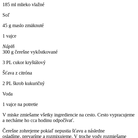
185 ml mlieko vlažné
Soľ
45 g maslo zmäknuté
1 vajce
Náplň
300 g čerešne vykôstkované
3 PL cukor kryštálový
Šťava z citróna
2 PL škrob kukuričný
Voda
1 vajce na potretie
V miske zmiešame všetky ingrediencie na cesto. Cesto vypracujeme
a necháme ho cca hodinu odpočívať.
Čerešne zohrejeme pokiaľ nepustia šťavu a následne
osladíme, prevaríme a rozmixujeme. V troche vody rozmiešame