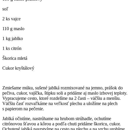
soľ
2 ks vajce
110 g maslo
1 kg jablko
1 ks citrón
Škorica mletá
Cukor kryštálový
Zmiešame múku, sušené jablká rozmixované na jemno, prášok do
pečiva, cukor, vajíčka, štipku soli a pridáme aj maslo izbovej teploty.
Vypracujeme cesto, ktoré rozdelíme na 2 časti – väčšiu a menšiu.
Väčšiu časť rozvaľkáme na veľkosť plechu a uložíme na plech
s papierom na pečenie.
Jablká očistíme, nastrúhame na hrubom strúhadle, ochutíme
citrónovou šťavou a kôrou a podľa chuti pridáme škoricu, cukor.
Ochutené jablká navrstvíme na cesto na plechu a na vrchu urobíme