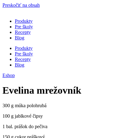
Preskočiť na obsah
Produkty
Pre školy
Recepty
Blog
Produkty
Pre školy
Recepty
Blog
Eshop
Evelina mrežovník
300 g múka polohrubá
100 g jablkové čipsy
1 bal. prášok do pečiva
150 g cukor práškový