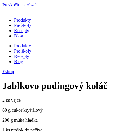
Preskočiť na obsah
Produkty
Pre školy
Recepty
Blog
Produkty
Pre školy
Recepty
Blog
Eshop
Jablkovo pudingový koláč
2 ks vajce
60 g cukor kryštálový
200 g múka hladká
1 ks prášok do pečiva