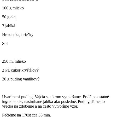
100 g mlieko
50 g olej
3 jablká
Hrozienka, oriešky
Soľ
250 ml mlieko
2 PL cukor kryštálový
20 g puding vanilkový
Uvaríme si puding. Vajcia s cukrom vymiešame. Pridáme ostatné
ingrediencie, nastrúhané jablká ako posledné. Puding dáme do
vrecka na zdobenie a na cesto vytvoríme vzor.
Pečieme na 170st cca 35 min.