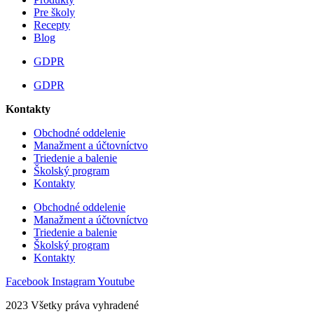
Pre školy
Recepty
Blog
GDPR
GDPR
Kontakty
Obchodné oddelenie
Manažment a účtovníctvo
Triedenie a balenie
Školský program
Kontakty
Obchodné oddelenie
Manažment a účtovníctvo
Triedenie a balenie
Školský program
Kontakty
Facebook
Instagram
Youtube
2023 Všetky práva vyhradené