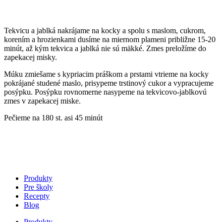
Tekvicu a jablká nakrájame na kocky a spolu s maslom, cukrom,
korením a hrozienkami dusíme na miernom plameni približne 15-20
minút, až kým tekvica a jablká nie sú mäkké. Zmes preložíme do
zapekacej misky.
Múku zmiešame s kypriacim práškom a prstami vtrieme na kocky
pokrájané studené maslo, prisypeme trstinový cukor a vypracujeme
posýpku. Posýpku rovnomerne nasypeme na tekvicovo-jablkovú
zmes v zapekacej miske.
Pečieme na 180 st. asi 45 minút
Produkty
Pre školy
Recepty
Blog
Produkty