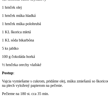
1 hrnček olej
1 hrnček múka hladká
1 hrnček múka polohrubá
1 KL škorica mletá
1 KL sóda bikarbóna
5 ks jablko
100 g čokoláda horká
½ hrnčeka orechy vlašské
Postup
:
Vajcia vymiešame s cukrom, pridáme olej, múku zmiešanú so škorico
na plech vyložený papierom na pečenie.
Pečieme na 180 st. cca 35 min.