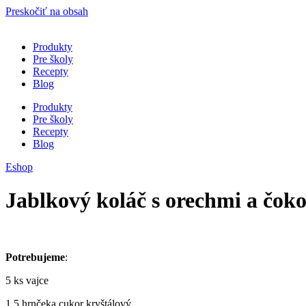
Preskočiť na obsah
Produkty
Pre školy
Recepty
Blog
Produkty
Pre školy
Recepty
Blog
Eshop
Jablkový koláč s orechmi a čok
Potrebujeme
:
5 ks vajce
1,5 hrnčeka cukor kryštálový