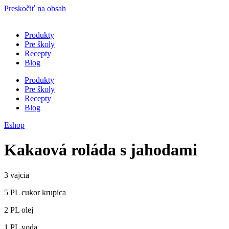
Preskočiť na obsah
Produkty
Pre školy
Recepty
Blog
Produkty
Pre školy
Recepty
Blog
Eshop
Kakaová roláda s jahodami
3 vajcia
5 PL cukor krupica
2 PL olej
1 PL voda