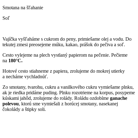
Smotana na šľahanie
Soľ
Vajíčka vyšľaháme s cukrom do peny, primiešame olej a vodu. Do
tekutej zmesi preosejeme múku, kakao, prášok do pečiva a soľ.
Cesto vylejeme na plech vystlaný papierom na pečenie. Pečieme
na
180°C
.
Hotové cesto stiahneme z papiera, zrolujeme do mokrej utierky
a necháme vychladnúť.
Zo smotany, tvarohu, cukru a vanilkového cukru vymiešame plnku,
ak je riedka pridáme puding. Plnku rozotrieme na korpus, posypeme
kúskami jahôd, zrolujeme do rolády. Roládu ozdobíme
ganache
polevou
, ktorú sme vymiešali z horúcej smotany, nasekanej
čokolády a štipky soli.